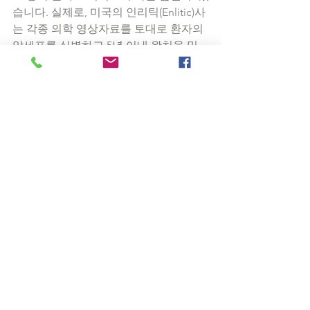
습니다. 실제로, 미국의 인리틱(Enlitic)사
는 각종 의학 영상자료를 토대로 환자의 
암세포를 식별하고 5년 이내 완치율 및 
사망률을 예측하는 서비스를 제공하고 
있습니다. 관건은 고도로 숙련된 방사선 
전문의보다 이 기술이 더 정확하게 예측
할 수 있을까 라는 점인데, 여기에 대해서
는 양측의 의견이 엇갈리고 있어서 단언
하기는 아직 이른 측면이 있습니다. 그러
나, 전문의의 숙련 시간보다 <빅데이터
+머신러닝>의 예측 개선 시간이 현저하
게 빠른 점을 생각한다면, 가까운 미래에
는 이런 서비스가 확대될 것이 분명해 보
입니다. 
또한, 역시 미국의 '23andMe'라는 서비
스는 의사의 도움 없이 99달러 비용으로 
개인 유전자 분석을 실시하고, 이를 통해 