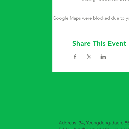
Google Maps were blocked due to your
Share This Event
Address: 34, Yeongdong-daero 85