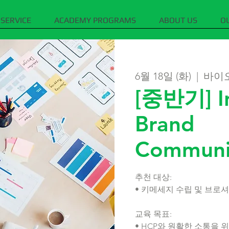
SERVICE
ACADEMY PROGRAMS
ABOUT US
O
6월 18일 (화)
  |  
바이
[중반기] I
Brand
Communi
추천 대상:
• 키메세지 수립 및 브로셔
교육 목표:
• HCP와 원활한 소통을 위한 