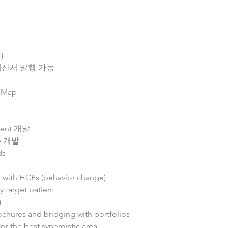
)
계산서 발행 가능
t Map
ement 개발
ge 개발
ds
 with HCPs (behavior change)
 target patient
)
ochures and bridging with portfolios
or the best synergistic area