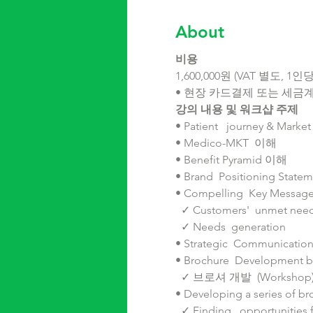
About
비용
1,600,000원 (VAT 별도, 1인당
• 현장 카드결제 또는 세금
강의 내용 및 워크샵 주제
• Patient   journey & Marke
• Medico-MKT  이해
• Benefit Pyramid 이해 
• Brand  Positioning Stat
• Compelling  Key Messa
  ✓ Customers'  unmet nee
  ✓ Needs  generation
• Strategic  Communication
• Brochure  Development by
  ✓ 브로셔 개발  (Workshop
• Developing a series of br
  ✓ Finding   opportunities f