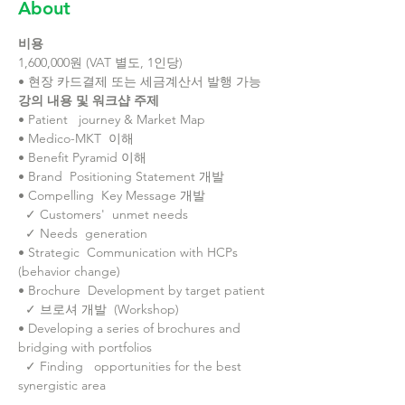
About
비용
1,600,000원 (VAT 별도, 1인당)
• 현장 카드결제 또는 세금계산서 발행 가능
강의 내용 및 워크샵 주제
• Patient   journey & Market Map
• Medico-MKT  이해
• Benefit Pyramid 이해 
• Brand  Positioning Statement 개발
• Compelling  Key Message 개발
  ✓ Customers'  unmet needs
  ✓ Needs  generation
• Strategic  Communication with HCPs 
(behavior change)
• Brochure  Development by target patient
  ✓ 브로셔 개발  (Workshop)
• Developing a series of brochures and 
bridging with portfolios
  ✓ Finding   opportunities for the best 
synergistic area